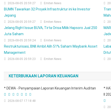
2026-08-05 20:59:27
Emiten News
20
BUMN Tawarkan 32 Proyek Infrastruktur ini ke Investor
Tran
Jepang
Mah
2026-08-05 20:59:27
Emiten News
20
Jelang Right Issue BUVA, Tirta Orisa Milik Hapsoro Jual 250
MARK
Juta Saham
Jad
2026-08-05 20:59:24
Emiten News
20
Restrukturisasi, BNII Ambil Alih 51% Saham Maybank Asset
Laba
Management
Ditu
2026-08-05 20:59:23
Emiten News
20
KETERBUKAAN LAPORAN KEUANGAN
* DEWA - Penyampaian Laporan Keuangan Interim Auditan
* HA
II 2
2026-08-07 17:18:48
20