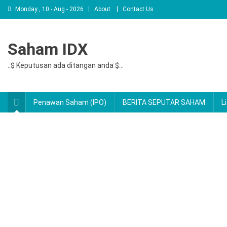
Monday , 10 - Aug - 2026
About
Contact Us
Saham IDX
.:$ Keputusan ada ditangan anda $:..
Penawan Saham (IPO)
BERITA SEPUTAR SAHAM
L