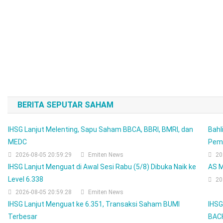
BERITA SEPUTAR SAHAM
IHSG Lanjut Melenting, Sapu Saham BBCA, BBRI, BMRI, dan
Bahl
MEDC
Pema
2026-08-05 20:59:29
Emiten News
20
IHSG Lanjut Menguat di Awal Sesi Rabu (5/8) Dibuka Naik ke
AS M
Level 6.338
20
2026-08-05 20:59:28
Emiten News
IHSG Lanjut Menguat ke 6.351, Transaksi Saham BUMI
IHSG
Terbesar
BACH