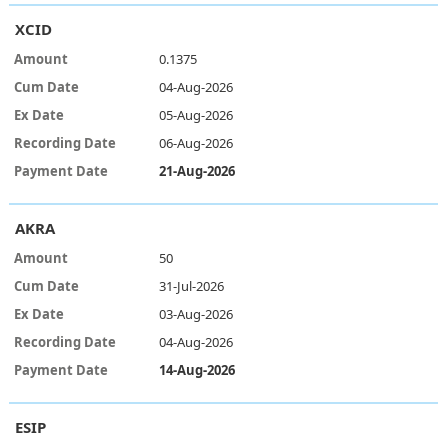
XCID
0.1375
04-Aug-2026
05-Aug-2026
06-Aug-2026
21-Aug-2026
AKRA
50
31-Jul-2026
03-Aug-2026
04-Aug-2026
14-Aug-2026
ESIP