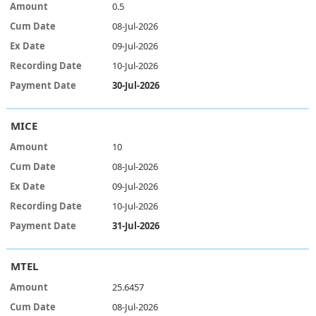
0.5
08-Jul-2026
09-Jul-2026
10-Jul-2026
30-Jul-2026
MICE
10
08-Jul-2026
09-Jul-2026
10-Jul-2026
31-Jul-2026
MTEL
25.6457
08-Jul-2026