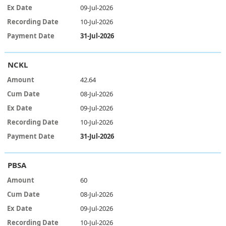
09-Jul-2026
10-Jul-2026
31-Jul-2026
NCKL
42.64
08-Jul-2026
09-Jul-2026
10-Jul-2026
31-Jul-2026
PBSA
60
08-Jul-2026
09-Jul-2026
10-Jul-2026