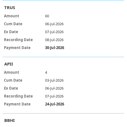
TRUS
60
06-Jul-2026
07-Jul-2026
08-Jul-2026
30-Jul-2026
APII
4
03-Jul-2026
06-Jul-2026
07-Jul-2026
24-Jul-2026
BBHI