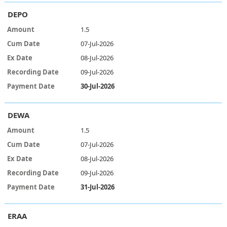
DEPO
1.5
07-Jul-2026
08-Jul-2026
09-Jul-2026
30-Jul-2026
DEWA
1.5
07-Jul-2026
08-Jul-2026
09-Jul-2026
31-Jul-2026
ERAA