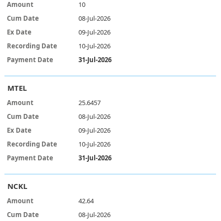
10
08-Jul-2026
09-Jul-2026
10-Jul-2026
31-Jul-2026
MTEL
25.6457
08-Jul-2026
09-Jul-2026
10-Jul-2026
31-Jul-2026
NCKL
42.64
08-Jul-2026