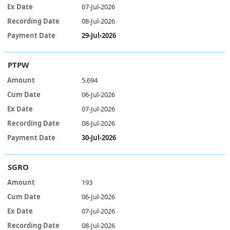
07-Jul-2026
08-Jul-2026
29-Jul-2026
PTPW
5.694
06-Jul-2026
07-Jul-2026
08-Jul-2026
30-Jul-2026
SGRO
193
06-Jul-2026
07-Jul-2026
08-Jul-2026