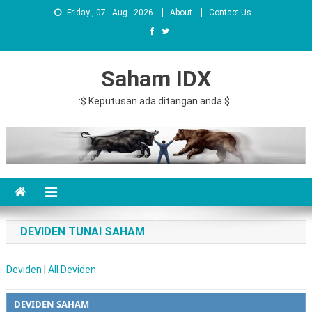
Friday , 07 - Aug - 2026
About
Contact Us
Saham IDX
.:$ Keputusan ada ditangan anda $:..
DEVIDEN TUNAI SAHAM
Deviden
|
All Deviden
DEVIDEN SAHAM