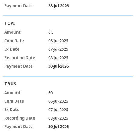
28-Jul-2026
TCPI
6.5
06-Jul-2026
07-Jul-2026
08-Jul-2026
30-Jul-2026
TRUS
60
06-Jul-2026
07-Jul-2026
08-Jul-2026
30-Jul-2026