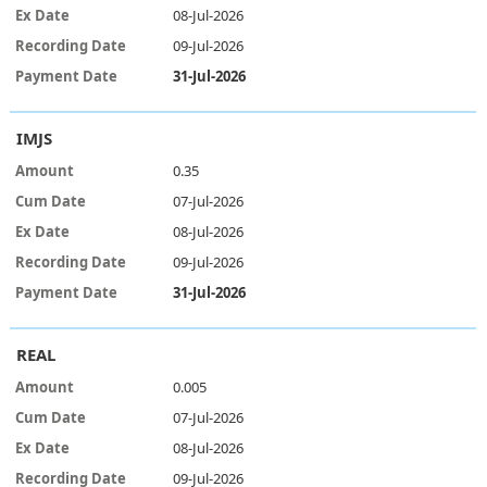
08-Jul-2026
09-Jul-2026
31-Jul-2026
IMJS
0.35
07-Jul-2026
08-Jul-2026
09-Jul-2026
31-Jul-2026
REAL
0.005
07-Jul-2026
08-Jul-2026
09-Jul-2026