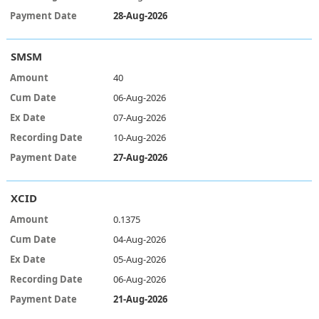
28-Aug-2026
SMSM
40
06-Aug-2026
07-Aug-2026
10-Aug-2026
27-Aug-2026
XCID
0.1375
04-Aug-2026
05-Aug-2026
06-Aug-2026
21-Aug-2026