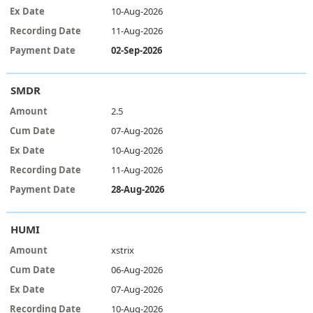
10-Aug-2026
11-Aug-2026
02-Sep-2026
SMDR
2.5
07-Aug-2026
10-Aug-2026
11-Aug-2026
28-Aug-2026
HUMI
xstrix
06-Aug-2026
07-Aug-2026
10-Aug-2026