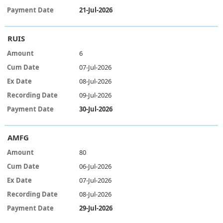
21-Jul-2026
RUIS
6
07-Jul-2026
08-Jul-2026
09-Jul-2026
30-Jul-2026
AMFG
80
06-Jul-2026
07-Jul-2026
08-Jul-2026
29-Jul-2026