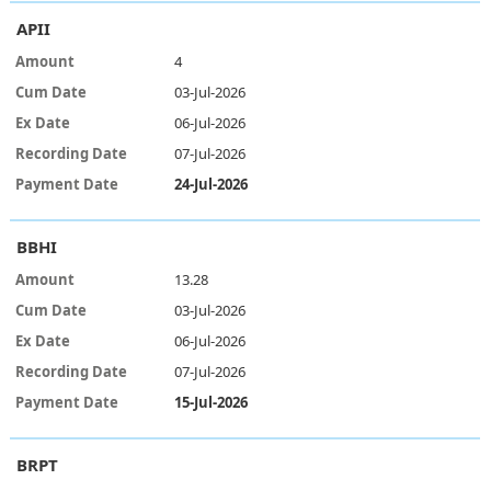
APII
4
03-Jul-2026
06-Jul-2026
07-Jul-2026
24-Jul-2026
BBHI
13.28
03-Jul-2026
06-Jul-2026
07-Jul-2026
15-Jul-2026
BRPT