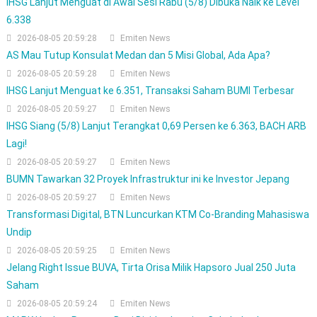
IHSG Lanjut Menguat di Awal Sesi Rabu (5/8) Dibuka Naik ke Level
6.338
2026-08-05 20:59:28
Emiten News
AS Mau Tutup Konsulat Medan dan 5 Misi Global, Ada Apa?
2026-08-05 20:59:28
Emiten News
IHSG Lanjut Menguat ke 6.351, Transaksi Saham BUMI Terbesar
2026-08-05 20:59:27
Emiten News
IHSG Siang (5/8) Lanjut Terangkat 0,69 Persen ke 6.363, BACH ARB
Lagi!
2026-08-05 20:59:27
Emiten News
BUMN Tawarkan 32 Proyek Infrastruktur ini ke Investor Jepang
2026-08-05 20:59:27
Emiten News
Transformasi Digital, BTN Luncurkan KTM Co-Branding Mahasiswa
Undip
2026-08-05 20:59:25
Emiten News
Jelang Right Issue BUVA, Tirta Orisa Milik Hapsoro Jual 250 Juta
Saham
2026-08-05 20:59:24
Emiten News