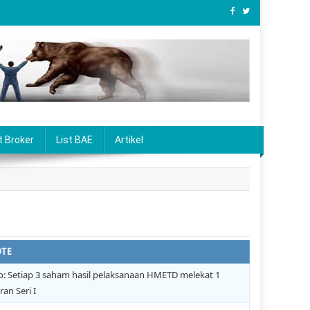
t Broker
List BAE
Artikel
TE
o: Setiap 3 saham hasil pelaksanaan HMETD melekat 1
an Seri I