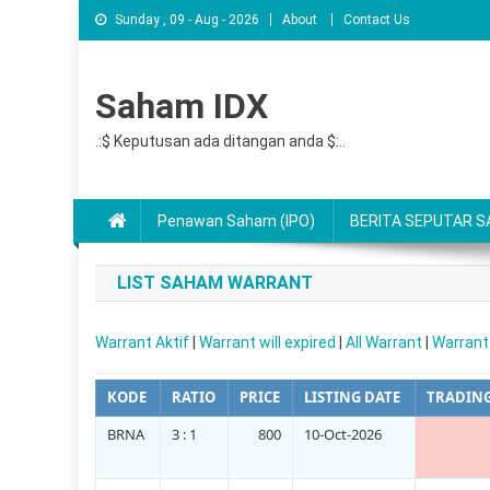
Sunday , 09 - Aug - 2026
About
Contact Us
Saham IDX
.:$ Keputusan ada ditangan anda $:..
Penawan Saham (IPO)
BERITA SEPUTAR 
LIST SAHAM WARRANT
Warrant Aktif
|
Warrant will expired
|
All Warrant
|
Warrant 
KODE
RATIO
PRICE
LISTING DATE
TRADIN
BRNA
3 : 1
800
10-Oct-2026