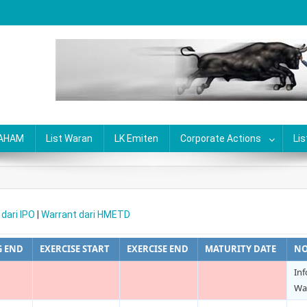
SAHAM
List Waran
LK Emiten
Corporate Actions
Lis
dari IPO
|
Warrant dari HMETD
G END
EXERCISE START
EXERCISE END
MATURITY DATE
NO
Inf
War